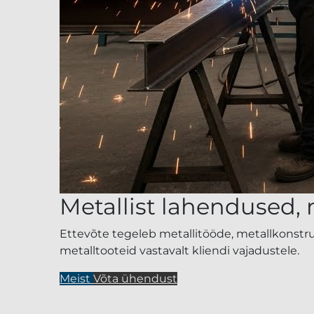
Metallist lahendused, m
Ettevõte tegeleb metallitööde, metallkonstru
metalltooteid vastavalt kliendi vajadustele.
Meist
Võta ühendust