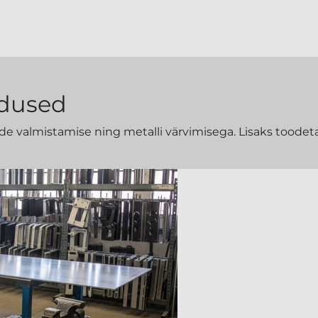
ndused
e valmistamise ning metalli värvimisega. Lisaks toodeta