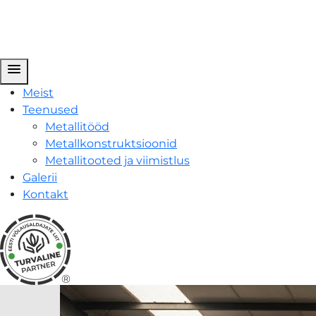
menu
Meist
Teenused
Metallitööd
Metallkonstruktsioonid
Metallitooted ja viimistlus
Galerii
Kontakt
®
ARCTICNORD