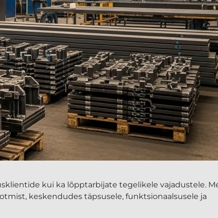
lientide kui ka lõpptarbijate tegelikele vajadustele. M
ootmist, keskendudes täpsusele, funktsionaalsusele ja