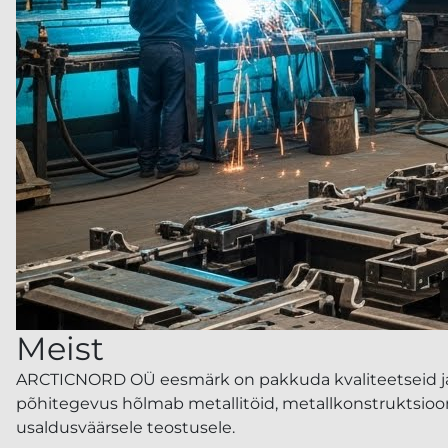
Meist
ARCTICNORD OÜ eesmärk on pakkuda kvaliteetseid ja va
põhitegevus hõlmab metallitöid, metallkonstruktsiooni
usaldusväärsele teostusele.