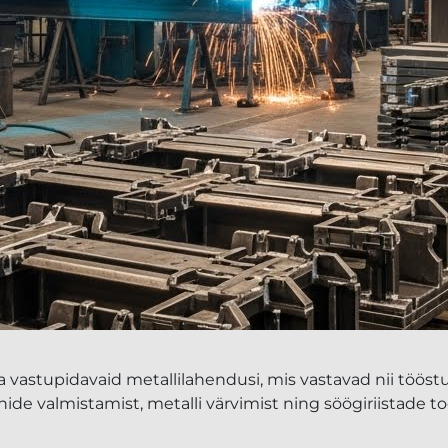
stupidavaid metallilahendusi, mis vastavad nii tööstusk
de valmistamist, metalli värvimist ning söögiriistade t